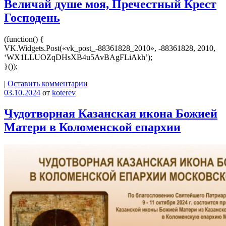
Величай душе моя, Пречестный Крест
Господень
(function() {
VK.Widgets.Post(«vk_post_-88361828_2010», -88361828, 2010,
‘WX1LLUOZqDHsXB4u5AvBAgFLiAkh’);
}());
|
Оставить комментарии
03.10.2024
от
koterev
Чудотворная Казанская икона Божией
Матери в Коломенской епархии