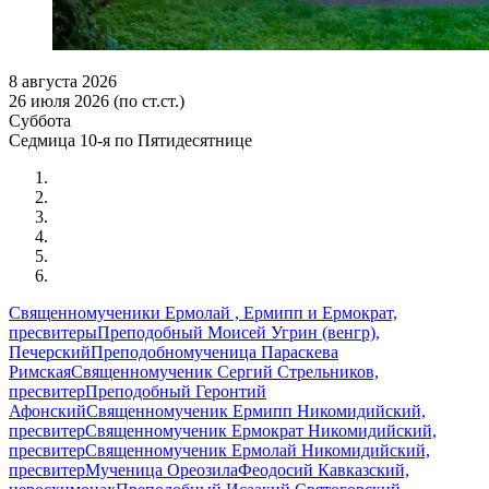
8 августа 2026
26 июля 2026 (по ст.ст.)
Суббота
Седмица 10-я по Пятидесятнице
Священномученики Ермолай , Ермипп и Ермократ,
пресвитеры
Преподобный Моисей Угрин (венгр),
Печерский
Преподобномученица Параскева
Римская
Священномученик Сергий Стрельников,
пресвитер
Преподобный Геронтий
Афонский
Священномученик Ермипп Никомидийский,
пресвитер
Священномученик Ермократ Никомидийский,
пресвитер
Священномученик Ермолай Никомидийский,
пресвитер
Мученица Ореозила
Феодосий Кавказский,